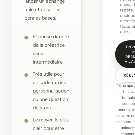
lancer un échange
utile et poser les
bonnes bases.
Réponse directe
de la créatrice,
ENV
sans
DEM
intermédiaire.
À LA
Très utile pour
RÉES
un cadeau, une
* Champs o
personnalisation
En env
formula
ou une question
accepte
de stock.
recontacté
de votre d
Le moyen le plus
données so
clair pour être
uniquem
répondr