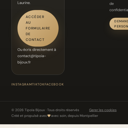
Laurine.
de
confidentia
ACCÉDER
DEMAN
AU
PERSON
FORMULAIRE
DE
CONTACT
Ou écris directement à
contact@tipoia-
bijoux.fr
INSTAGRAM
TIKTOK
FACEBOOK
© 2026 Tipoïa Bijoux · Tous droits réservés
Gerer les cookies
Créé et propulsé avec
avec soin, depuis Montpellier