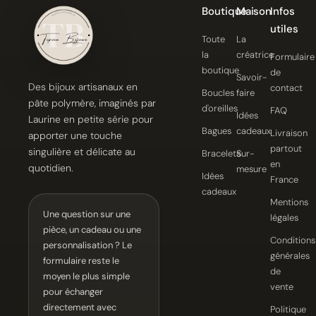
Boutique
Maison
Infos
utiles
Toute
La
la
créatrice
Formulaire
boutique
de
Savoir-
Des bijoux artisanaux en
contact
Boucles
faire
pâte polymère, imaginés par
d'oreilles
FAQ
Idées
Laurine en petite série pour
Bagues
cadeaux
Livraison
apporter une touche
partout
singulière et délicate au
Bracelets
Sur-
en
quotidien.
mesure
Idées
France
cadeaux
Mentions
Une question sur une
légales
pièce, un cadeau ou une
Conditions
personnalisation ? Le
générales
formulaire reste le
de
moyen le plus simple
vente
pour échanger
directement avec
Politique