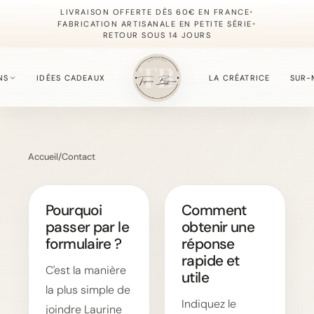
•
LIVRAISON OFFERTE DÈS 60€ EN FRANCE
•
FABRICATION ARTISANALE EN PETITE SÉRIE
RETOUR SOUS 14 JOURS
NS
IDÉES CADEAUX
LA CRÉATRICE
SUR-
S
Accueil
/
Contact
fournie du moment.
Pourquoi
Comment
passer par le
obtenir une
, simples à offrir.
formulaire ?
réponse
rapide et
C'est la manière
utile
la plus simple de
, délicate et lumineuse.
Indiquez le
joindre Laurine