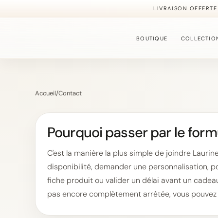
LIVRAISON OFFERTE
BOUTIQUE
COLLECTIO
BOUCLES D'OREILLE
Accueil
/
Contact
La collection la plus 
Pourquoi passer par le form
BAGUES
Des modèles ajustables
C'est la manière la plus simple de joindre Lauri
disponibilité, demander une personnalisation, p
fiche produit ou valider un délai avant un cadea
BRACELETS
pas encore complètement arrêtée, vous pouvez 
Une sélection plus fine