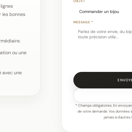
OBJET
lignes
r les bonnes
MESSAGE *
rmédiaire.
sation ou une
té avec une
ENVOY
* Champs obligatoires. En envoyant
de votre demande. Vos données s
jamais à d'autres 