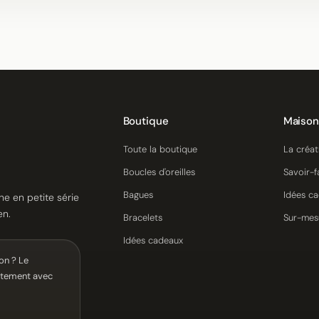
Boutique
Maison
Toute la boutique
La créat
Boucles d'oreilles
Savoir-f
Bagues
Idées c
ne en petite série
en.
Bracelets
Sur-mes
Idées cadeaux
on ? Le
ectement avec