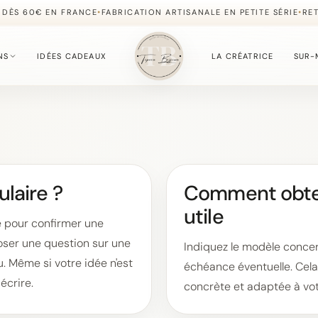
•
•
 DÈS 60€ EN FRANCE
FABRICATION ARTISANALE EN PETITE SÉRIE
RE
NS
IDÉES CADEAUX
LA CRÉATRICE
SUR-
S
fournie du moment.
ulaire ?
Comment obten
utile
, simples à offrir.
ne pour confirmer une
oser une question sur une
Indiquez le modèle concern
u. Même si votre idée n'est
échéance éventuelle. Cela 
écrire.
, délicate et lumineuse.
concrète et adaptée à vot