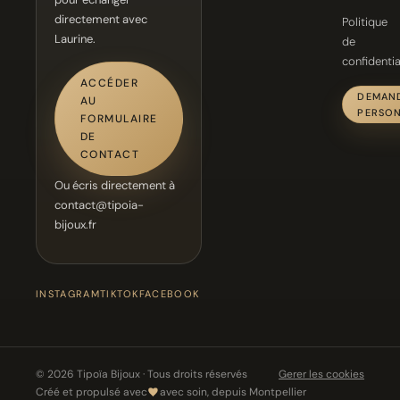
directement avec
Politique
Laurine.
de
confidentia
ACCÉDER
DEMAN
AU
PERSON
FORMULAIRE
DE
CONTACT
Ou écris directement à
contact@tipoia-
bijoux.fr
INSTAGRAM
TIKTOK
FACEBOOK
© 2026 Tipoïa Bijoux · Tous droits réservés
Gerer les cookies
Créé et propulsé avec
avec soin, depuis Montpellier