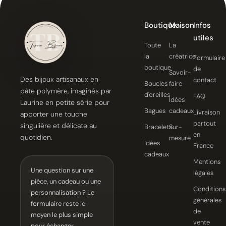
Boutique
Maison
Infos
utiles
Toute
La
la
créatrice
Formulaire
boutique
de
Savoir-
Des bijoux artisanaux en
contact
Boucles
faire
pâte polymère, imaginés par
d'oreilles
FAQ
Idées
Laurine en petite série pour
Bagues
cadeaux
Livraison
apporter une touche
partout
singulière et délicate au
Bracelets
Sur-
en
quotidien.
mesure
Idées
France
cadeaux
Mentions
Une question sur une
légales
pièce, un cadeau ou une
Conditions
personnalisation ? Le
générales
formulaire reste le
de
moyen le plus simple
vente
pour échanger