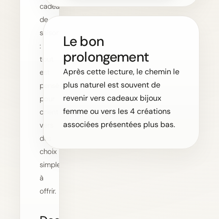
cadeau
de
saison
Le bon
:
prolongement
tout
Après cette lecture, le chemin le
est
plus naturel est souvent de
pensé
revenir vers cadeaux bijoux
pour
femme ou vers les 4 créations
orienter
associées présentées plus bas.
vers
des
choix
simples
à
offrir.