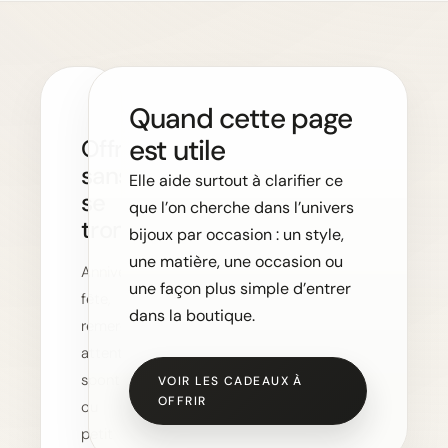
Quand cette page
est utile
Offrir
sans
Elle aide surtout à clarifier ce
se
que l’on cherche dans l’univers
tromper
bijoux par occasion : un style,
une matière, une occasion ou
Anniversaire,
une façon plus simple d’entrer
fête,
dans la boutique.
remerciement,
attention
spontanée
VOIR LES CADEAUX À
OFFRIR
ou
petit