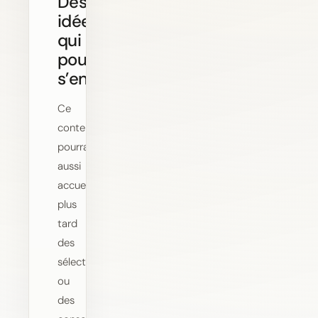
Des
idées
qui
pourront
s’enrichir
Ce
contenu
pourra
aussi
accueillir
plus
tard
des
sélections
ou
des