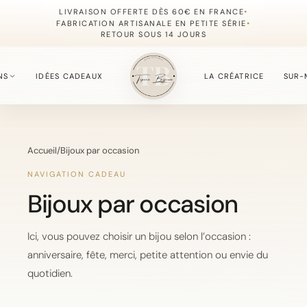
•
LIVRAISON OFFERTE DÈS 60€ EN FRANCE
•
FABRICATION ARTISANALE EN PETITE SÉRIE
RETOUR SOUS 14 JOURS
NS
IDÉES CADEAUX
LA CRÉATRICE
SUR-
S
Accueil
/
Bijoux par occasion
fournie du moment.
NAVIGATION CADEAU
Bijoux par occasion
, simples à offrir.
Ici, vous pouvez choisir un bijou selon l’occasion :
anniversaire, fête, merci, petite attention ou envie du
quotidien.
, délicate et lumineuse.