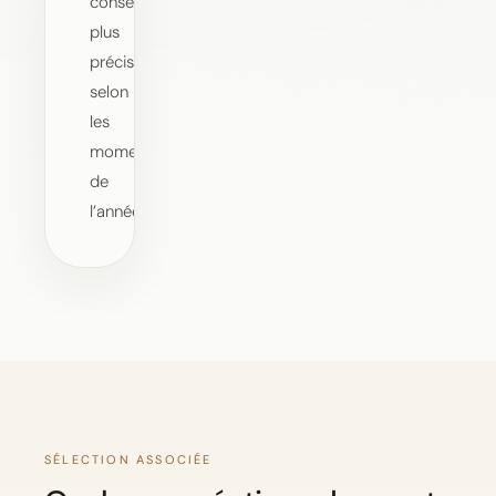
conseils
plus
précis
selon
les
moments
de
l’année.
SÉLECTION ASSOCIÉE