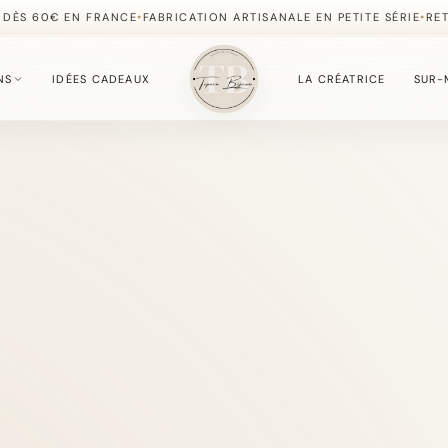
•
•
 DÈS 60€ EN FRANCE
FABRICATION ARTISANALE EN PETITE SÉRIE
RE
NS
IDÉES CADEAUX
LA CRÉATRICE
SUR-
S
fournie du moment.
, simples à offrir.
, délicate et lumineuse.