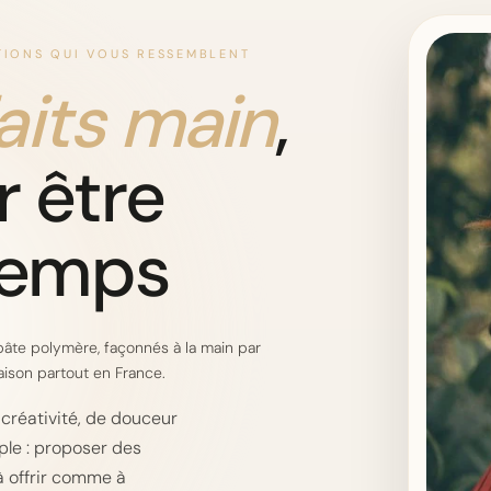
ATIONS QUI VOUS RESSEMBLENT
aits main
,
 être
temps
pâte polymère, façonnés à la main par
raison partout en France.
 créativité, de douceur
mple : proposer des
 à offrir comme à