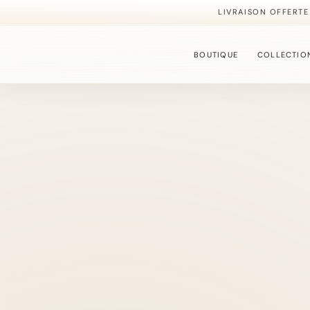
LIVRAISON OFFERTE
BOUTIQUE
COLLECTIO
BOUCLES D'OREILLE
La collection la plus 
BAGUES
Des modèles ajustables
BRACELETS
Une sélection plus fine