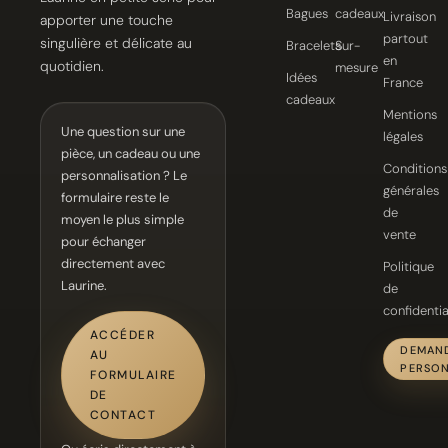
Bagues
cadeaux
Livraison
apporter une touche
partout
singulière et délicate au
Bracelets
Sur-
en
quotidien.
mesure
Idées
France
cadeaux
Mentions
Une question sur une
légales
pièce, un cadeau ou une
Conditions
personnalisation ? Le
générales
formulaire reste le
de
moyen le plus simple
vente
pour échanger
directement avec
Politique
Laurine.
de
confidentia
ACCÉDER
DEMAN
AU
PERSON
FORMULAIRE
DE
CONTACT