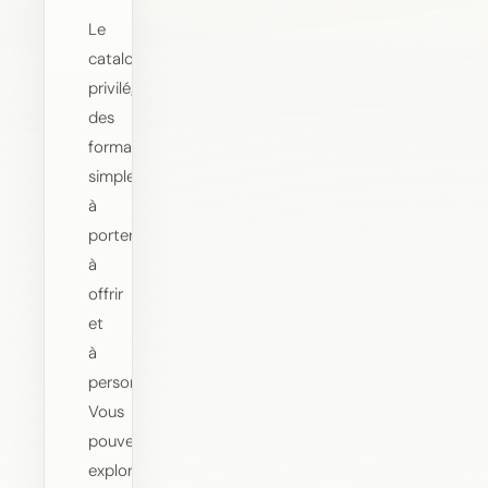
Le
catalogue
privilégie
des
formats
simples
à
porter,
à
offrir
et
à
personnaliser.
Vous
pouvez
explorer