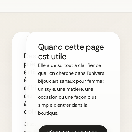
Quand cette page
est utile
Des
pièces
Elle aide surtout à clarifier ce
artisanales
que l’on cherche dans l’univers
à
bijoux artisanaux pour femme :
offrir
un style, une matière, une
ou
occasion ou une façon plus
à
simple d’entrer dans la
collectionner
boutique.
Chaque