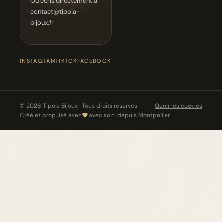
Ou écris directement à
contact@tipoia-
bijoux.fr
INSTAGRAM
TIKTOK
FACEBOOK
© 2026 Tipoïa Bijoux · Tous droits réservés
Gerer les cookies
Créé et propulsé avec
avec soin, depuis Montpellier