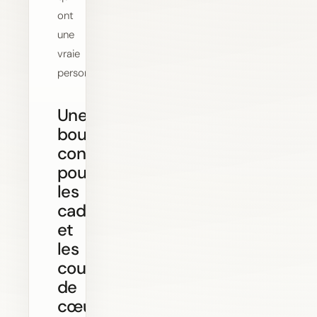
ont
une
vraie
personnalité.
Une
boutique
conçue
pour
les
cadeaux
et
les
coups
de
cœur