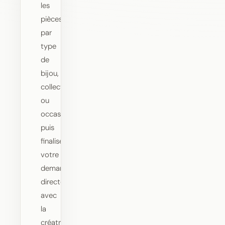
les
pièces
par
type
de
bijou,
collection
ou
occasion,
puis
finaliser
votre
demande
directement
avec
la
créatrice.