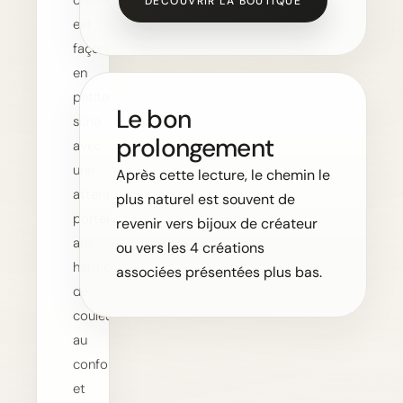
création
DÉCOUVRIR LA BOUTIQUE
est
façonnée
en
petite
Le bon
série
prolongement
avec
une
Après cette lecture, le chemin le
attention
plus naturel est souvent de
portée
revenir vers bijoux de créateur
aux
ou vers les 4 créations
harmonies
associées présentées plus bas.
de
couleurs,
au
confort
et