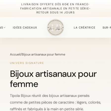
•
LIVRAISON OFFERTE DÈS 60€ EN FRANCE
•
FABRICATION ARTISANALE EN PETITE SÉRIE
RETOUR SOUS 14 JOURS
NS
IDÉES CADEAUX
LA CRÉATRICE
SUR-
S
Accueil
/
Bijoux artisanaux pour femme
fournie du moment.
UNIVERS SIGNATURE
Bijoux artisanaux pour
femme
, simples à offrir.
Tipoïa Bijoux réunit des bijoux artisanaux pensés
comme de petites pièces de caractère : légers, colorés,
, délicate et lumineuse.
raffinés et fabriqués à la main en petite série.