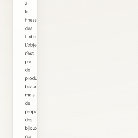
à
la
finesse
des
finitions.
L'objectif
n'est
pas
de
produire
beaucoup,
mais
de
proposer
des
bijoux
qui