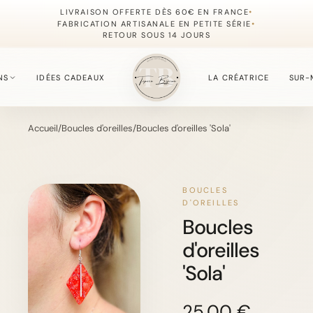
•
LIVRAISON OFFERTE DÈS 60€ EN FRANCE
•
FABRICATION ARTISANALE EN PETITE SÉRIE
RETOUR SOUS 14 JOURS
NS
IDÉES CADEAUX
LA CRÉATRICE
SUR-
Accueil
/
Boucles d'oreilles
/
Boucles d'oreilles 'Sola'
S
fournie du moment.
BOUCLES
D'OREILLES
Boucles
, simples à offrir.
d'oreilles
'Sola'
, délicate et lumineuse.
25.00 €