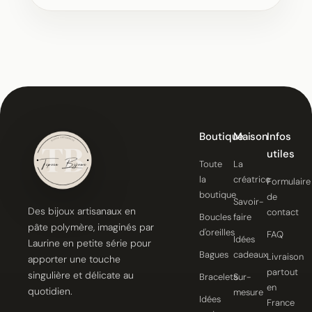
Boutique
Maison
Infos
utiles
Toute
La
la
créatrice
Formulaire
boutique
de
Savoir-
Des bijoux artisanaux en
contact
Boucles
faire
pâte polymère, imaginés par
d'oreilles
FAQ
Idées
Laurine en petite série pour
Bagues
cadeaux
Livraison
apporter une touche
partout
singulière et délicate au
Bracelets
Sur-
en
quotidien.
mesure
Idées
France