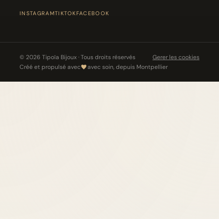
INSTAGRAM
TIKTOK
FACEBOOK
© 2026 Tipoïa Bijoux · Tous droits réservés
Gerer les cookies
Créé et propulsé avec
avec soin, depuis Montpellier