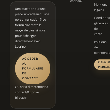
cadeaux
Mentions
Une question sur une
légales
pièce, un cadeau ou une
Conditions
personnalisation ? Le
générales
formulaire reste le
de
moyen le plus simple
vente
pour échanger
directement avec
Politique
Laurine.
de
confidentia
ACCÉDER
DEMAN
AU
PERSON
FORMULAIRE
DE
CONTACT
Ou écris directement à
contact@tipoia-
bijoux.fr