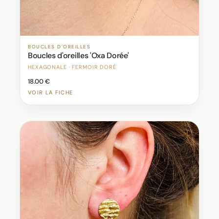
BOUCLES D'OREILLES
Boucles d'oreilles 'Oxa Dorée'
HEXAGONALE · FERMOIR DORÉ
18.00 €
VOIR LA FICHE