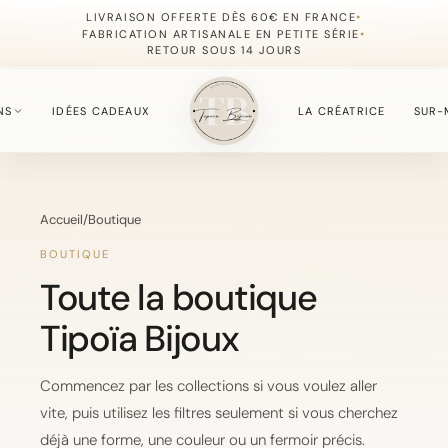
•
LIVRAISON OFFERTE DÈS 60€ EN FRANCE
•
FABRICATION ARTISANALE EN PETITE SÉRIE
RETOUR SOUS 14 JOURS
NS
IDÉES CADEAUX
LA CRÉATRICE
SUR-
S
Accueil
/
Boutique
fournie du moment.
BOUTIQUE
Toute la boutique
Tipoïa Bijoux
, simples à offrir.
Commencez par les collections si vous voulez aller
vite, puis utilisez les filtres seulement si vous cherchez
, délicate et lumineuse.
déjà une forme, une couleur ou un fermoir précis.