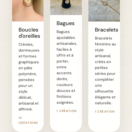
Bagues
Boucles
Bracelets
Bagues
d'oreilles
ajustables
Bracelets
artisanales,
féminins au
Créoles,
faciles à
style
dormeuses
offrir et à
artisanal,
et formes
porter,
créés en
graphiques
entre
petites
en pâte
accents
séries pour
polymère,
dorés,
compléter
pensées
couleurs
une
pour un
douces et
silhouette
style
finitions
élégante et
délicat,
soignées.
naturelle.
artisanal et
affirmé.
1 CRÉATION
1 CRÉATION
14
CRÉATIONS