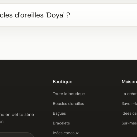
les d'oreilles 'Doya' ?
Boutique
Maison
Toute la boutique
La créat
Boucles d'oreilles
Savoir-f
Bagues
Idées c
ne en petite série
en.
Bracelets
Sur-mes
Idées cadeaux