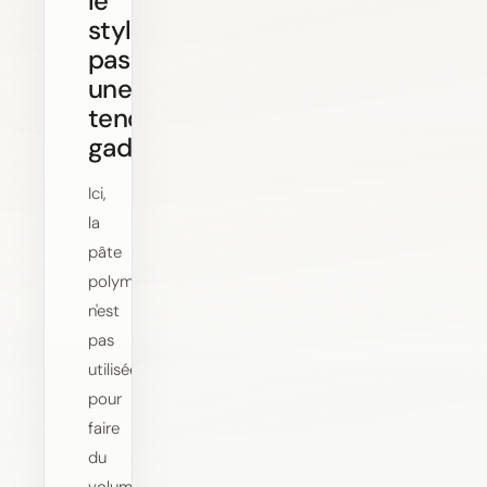
le
style,
pas
une
tendance
gadget
Ici,
la
pâte
polymère
n'est
pas
utilisée
pour
faire
du