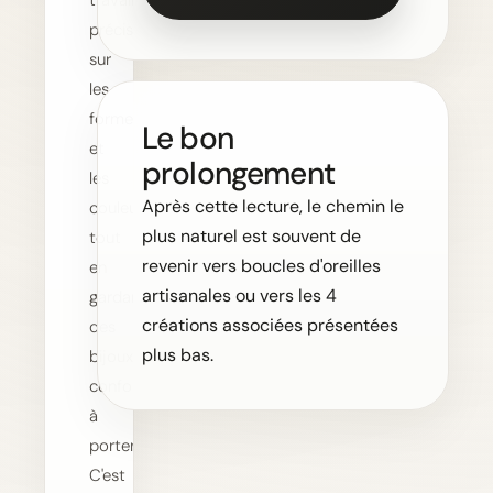
travail
précis
sur
les
formes
Le bon
et
prolongement
les
Après cette lecture, le chemin le
couleurs,
plus naturel est souvent de
tout
revenir vers boucles d'oreilles
en
artisanales ou vers les 4
gardant
créations associées présentées
des
plus bas.
bijoux
confortables
à
porter.
C'est