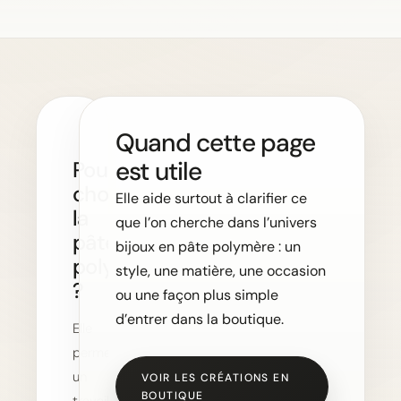
Quand cette page
est utile
Pourquoi
choisir
Elle aide surtout à clarifier ce
la
que l’on cherche dans l’univers
pâte
bijoux en pâte polymère : un
polymère
style, une matière, une occasion
?
ou une façon plus simple
d’entrer dans la boutique.
Elle
permet
un
VOIR LES CRÉATIONS EN
BOUTIQUE