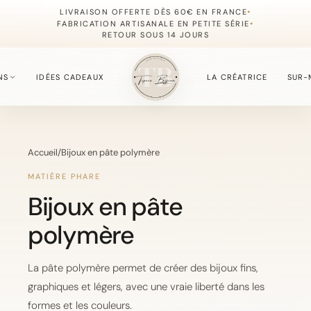
•
LIVRAISON OFFERTE DÈS 60€ EN FRANCE
•
FABRICATION ARTISANALE EN PETITE SÉRIE
RETOUR SOUS 14 JOURS
NS
IDÉES CADEAUX
LA CRÉATRICE
SUR-
S
Accueil
/
Bijoux en pâte polymère
fournie du moment.
MATIÈRE PHARE
Bijoux en pâte
polymère
, simples à offrir.
La pâte polymère permet de créer des bijoux fins,
graphiques et légers, avec une vraie liberté dans les
, délicate et lumineuse.
formes et les couleurs.