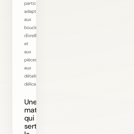
particulièrement
adapté
aux
boucles
d'oreilles
et
aux
pièces
aux
détails
délicats.
Une
matière
qui
sert