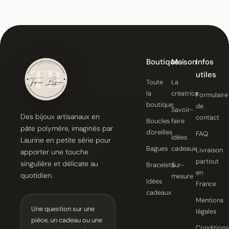
Boutique
Maison
Infos
utiles
Toute
La
la
créatrice
Formulaire
boutique
de
Savoir-
Des bijoux artisanaux en
contact
Boucles
faire
pâte polymère, imaginés par
d'oreilles
FAQ
Idées
Laurine en petite série pour
Bagues
cadeaux
Livraison
apporter une touche
partout
singulière et délicate au
Bracelets
Sur-
en
quotidien.
mesure
Idées
France
cadeaux
Mentions
Une question sur une
légales
pièce, un cadeau ou une
Conditions