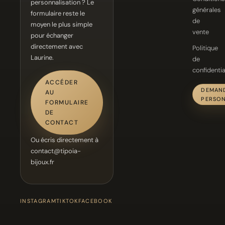
personnalisation ? Le
générales
formulaire reste le
de
moyen le plus simple
vente
pour échanger
directement avec
Politique
Laurine.
de
confidentia
ACCÉDER
DEMAN
AU
PERSON
FORMULAIRE
DE
CONTACT
Ou écris directement à
contact@tipoia-
bijoux.fr
INSTAGRAM
TIKTOK
FACEBOOK