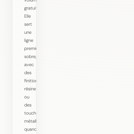
volume
gratuit.
Elle
sert
une
ligne
premium
sobre,
avec
des
finitions
résine
ou
des
touches
métalliques
quand