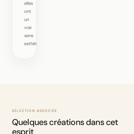
elles
ont
un
vrai
sens
esthétique.
SÉLECTION ASSOCIÉE
Quelques créations dans cet
esprit