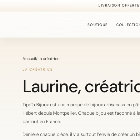
LIVRAISON OFFERTE
BOUTIQUE
COLLECTIO
BOUCLES D'OREILLE
Accueil
/
La créatrice
La collection la plus 
LA CRÉATRICE
Laurine, créatri
BAGUES
Des modèles ajustables
Tipoïa Bijoux est une marque de bijoux artisanaux en pâ
Hébert depuis Montpellier. Chaque bijou est façonné à la
BRACELETS
partout en France.
Une sélection plus fine
Derrière chaque pièce, il y a surtout l’envie de créer un bij