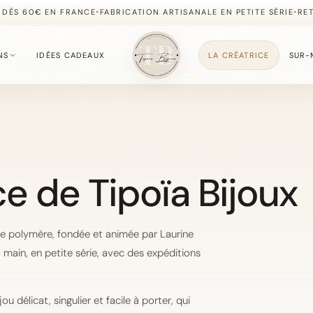
•
•
 DÈS 60€ EN FRANCE
FABRICATION ARTISANALE EN PETITE SÉRIE
RE
NS
IDÉES CADEAUX
LA CRÉATRICE
SUR-
S
fournie du moment.
ce de Tipoïa Bijoux
, simples à offrir.
te polymère, fondée et animée par Laurine
 main, en petite série, avec des expéditions
, délicate et lumineuse.
ou délicat, singulier et facile à porter, qui