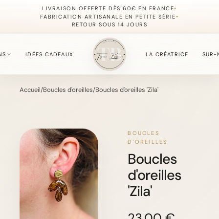
•
LIVRAISON OFFERTE DÈS 60€ EN FRANCE
•
FABRICATION ARTISANALE EN PETITE SÉRIE
RETOUR SOUS 14 JOURS
NS
IDÉES CADEAUX
LA CRÉATRICE
SUR-
Accueil
/
Boucles d'oreilles
/
Boucles d'oreilles 'Zila'
S
fournie du moment.
BOUCLES
D'OREILLES
Boucles
, simples à offrir.
d'oreilles
'Zila'
, délicate et lumineuse.
23.00 €