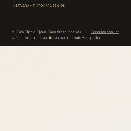
INSTAGRAM
TIKTOK
FACEBOOK
© 2026 Tipoïa Bijoux · Tous droits réservés
Gerer les cookies
Créé et propulsé avec
avec soin, depuis Montpellier