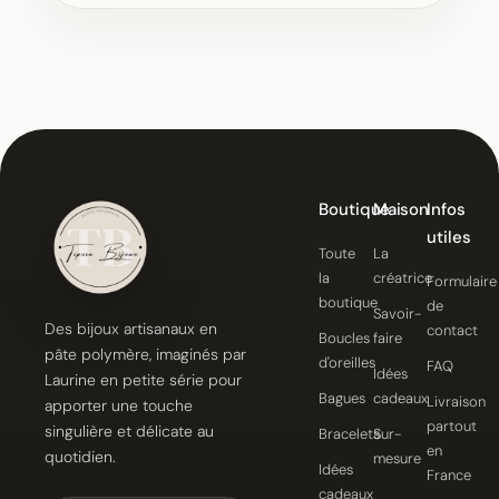
Boutique
Maison
Infos
utiles
Toute
La
la
créatrice
Formulaire
boutique
de
Savoir-
Des bijoux artisanaux en
contact
Boucles
faire
pâte polymère, imaginés par
d'oreilles
FAQ
Idées
Laurine en petite série pour
Bagues
cadeaux
Livraison
apporter une touche
partout
singulière et délicate au
Bracelets
Sur-
en
quotidien.
mesure
Idées
France
cadeaux