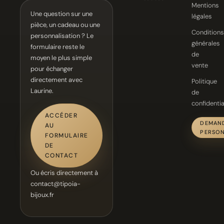
Mentions
Une question sur une
légales
pièce, un cadeau ou une
Conditions
personnalisation ? Le
générales
formulaire reste le
de
moyen le plus simple
vente
pour échanger
directement avec
Politique
Laurine.
de
confidentia
ACCÉDER
DEMAN
AU
PERSON
FORMULAIRE
DE
CONTACT
Ou écris directement à
contact@tipoia-
bijoux.fr