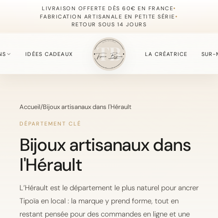
•
LIVRAISON OFFERTE DÈS 60€ EN FRANCE
•
FABRICATION ARTISANALE EN PETITE SÉRIE
RETOUR SOUS 14 JOURS
NS
IDÉES CADEAUX
LA CRÉATRICE
SUR-
S
Accueil
/
Bijoux artisanaux dans l'Hérault
fournie du moment.
DÉPARTEMENT CLÉ
Bijoux artisanaux dans
l'Hérault
, simples à offrir.
L’Hérault est le département le plus naturel pour ancrer
Tipoïa en local : la marque y prend forme, tout en
, délicate et lumineuse.
restant pensée pour des commandes en ligne et une