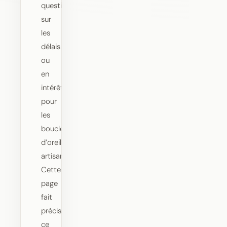
question
sur
les
délais
ou
en
intérêt
pour
les
boucles
d’oreilles
artisanales.
Cette
page
fait
précisément
ce