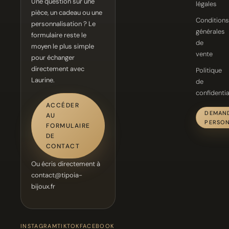
Une question sur une
légales
pièce, un cadeau ou une
Conditions
personnalisation ? Le
générales
formulaire reste le
de
moyen le plus simple
vente
pour échanger
directement avec
Politique
Laurine.
de
confidentia
ACCÉDER
DEMAN
AU
PERSON
FORMULAIRE
DE
CONTACT
Ou écris directement à
contact@tipoia-
bijoux.fr
INSTAGRAM
TIKTOK
FACEBOOK