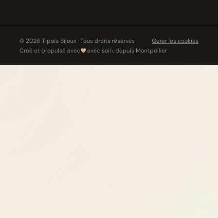
© 2026 Tipoïa Bijoux · Tous droits réservés
Gerer les cookies
Créé et propulsé avec
avec soin, depuis Montpellier