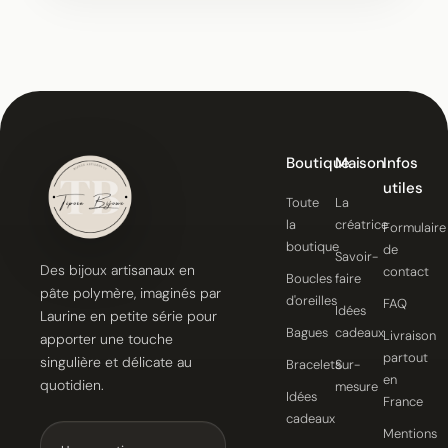
Boutique
Maison
Infos
utiles
Toute
La
la
créatrice
Formulaire
boutique
de
Savoir-
Des bijoux artisanaux en
contact
Boucles
faire
pâte polymère, imaginés par
d'oreilles
FAQ
Idées
Laurine en petite série pour
Bagues
cadeaux
Livraison
apporter une touche
partout
singulière et délicate au
Bracelets
Sur-
en
quotidien.
mesure
Idées
France
cadeaux
Mentions