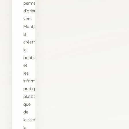
permet
d’orienter
vers
Montpellier,
la
créatrice,
la
boutique
et
les
informations
pratiques
plutôt
que
de
laisser
la