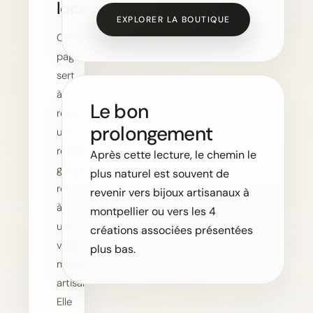
local
EXPLORER LA BOUTIQUE
Cette
page
sert
à
Le bon
relier
prolongement
une
recherche
Après cette lecture, le chemin le
géographique
plus naturel est souvent de
réelle
revenir vers bijoux artisanaux à
à
montpellier ou vers les 4
une
créations associées présentées
vraie
plus bas.
marque
artisanale.
Elle