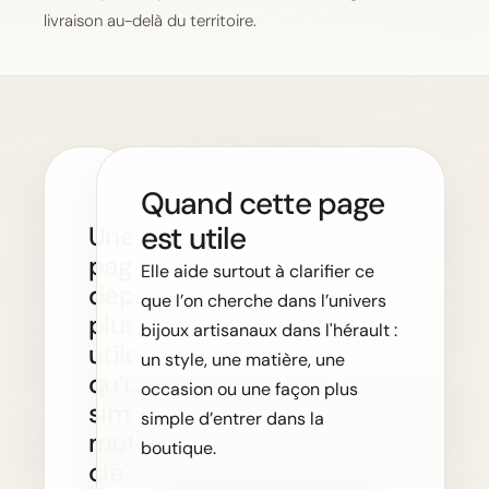
livraison au-delà du territoire.
Quand cette page
est utile
Une
page
Elle aide surtout à clarifier ce
départementale
que l’on cherche dans l’univers
plus
bijoux artisanaux dans l'hérault :
utile
un style, une matière, une
qu’un
occasion ou une façon plus
simple
simple d’entrer dans la
mot-
boutique.
clé