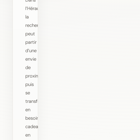
Dans
l’Hérault,
la
recherche
peut
partir
d’une
envie
de
proximité,
puis
se
transformer
en
besoin
cadeau,
en