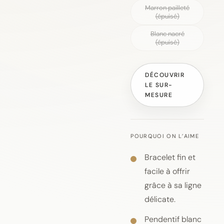
Marron pailleté
(épuisé)
Blanc nacré
(épuisé)
DÉCOUVRIR
LE SUR-
MESURE
POURQUOI ON L’AIME
Bracelet fin et
facile à offrir
grâce à sa ligne
délicate.
Pendentif blanc