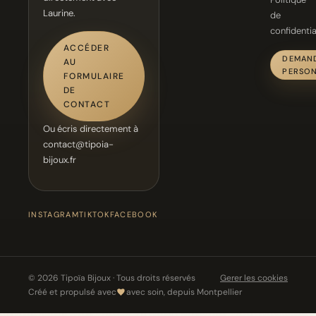
Laurine.
de
confidentia
ACCÉDER
DEMAN
AU
PERSON
FORMULAIRE
DE
CONTACT
Ou écris directement à
contact@tipoia-
bijoux.fr
INSTAGRAM
TIKTOK
FACEBOOK
© 2026 Tipoïa Bijoux · Tous droits réservés
Gerer les cookies
Créé et propulsé avec
avec soin, depuis Montpellier