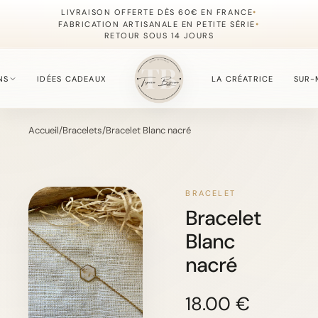
•
LIVRAISON OFFERTE DÈS 60€ EN FRANCE
•
FABRICATION ARTISANALE EN PETITE SÉRIE
RETOUR SOUS 14 JOURS
NS
IDÉES CADEAUX
LA CRÉATRICE
SUR-
Accueil
/
Bracelets
/
Bracelet Blanc nacré
S
fournie du moment.
BRACELET
Bracelet
Blanc
, simples à offrir.
nacré
18.00 €
, délicate et lumineuse.