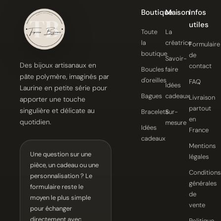
Boutique
Maison
Infos
utiles
Toute
La
la
créatrice
Formulaire
boutique
de
Savoir-
Des bijoux artisanaux en
contact
Boucles
faire
pâte polymère, imaginés par
d'oreilles
FAQ
Idées
Laurine en petite série pour
Bagues
cadeaux
Livraison
apporter une touche
partout
singulière et délicate au
Bracelets
Sur-
en
quotidien.
mesure
Idées
France
cadeaux
Mentions
Une question sur une
légales
pièce, un cadeau ou une
Conditions
personnalisation ? Le
générales
formulaire reste le
de
moyen le plus simple
vente
pour échanger
directement avec
Politique