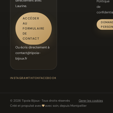
directement avec
Politique
Laurine.
de
confidentia
ACCÉDER
DEMAN
AU
PERSON
FORMULAIRE
DE
CONTACT
Ou écris directement à
contact@tipoia-
bijoux.fr
INSTAGRAM
TIKTOK
FACEBOOK
© 2026 Tipoïa Bijoux · Tous droits réservés
Gerer les cookies
Créé et propulsé avec
avec soin, depuis Montpellier