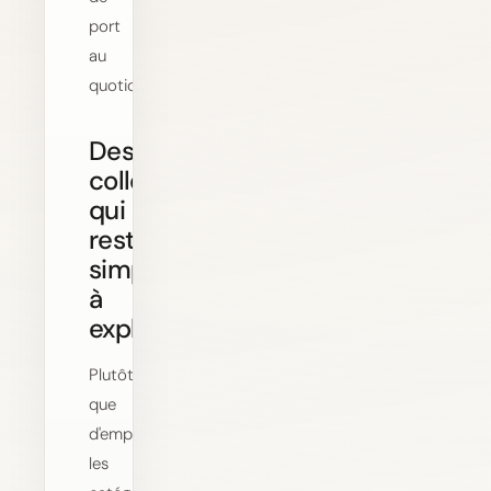
port
au
quotidien.
Des
collections
qui
restent
simples
à
explorer
Plutôt
que
d'empiler
les