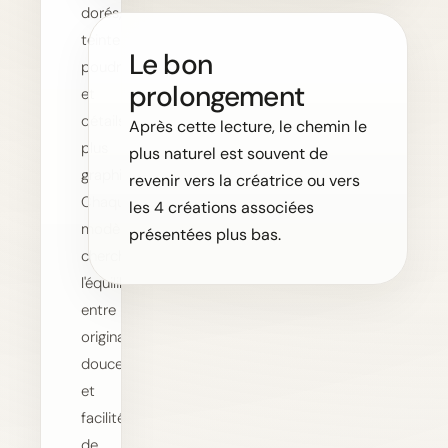
dorés,
teintes
Le bon
poudrées
prolongement
et
détails
Après cette lecture, le chemin le
plus
plus naturel est souvent de
graphiques.
revenir vers la créatrice ou vers
Chaque
les 4 créations associées
modèle
présentées plus bas.
cherche
l'équilibre
entre
originalité,
douceur
et
facilité
de