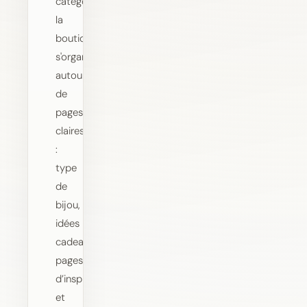
catégories,
la
boutique
s'organise
autour
de
pages
claires
:
type
de
bijou,
idées
cadeaux,
pages
d’inspiration
et