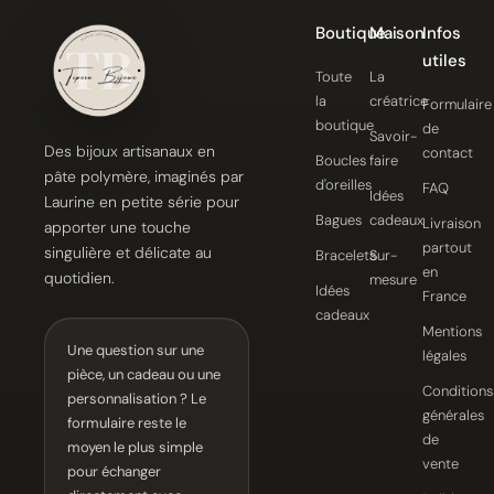
Boutique
Maison
Infos
utiles
Toute
La
la
créatrice
Formulaire
boutique
de
Savoir-
Des bijoux artisanaux en
contact
Boucles
faire
pâte polymère, imaginés par
d'oreilles
FAQ
Idées
Laurine en petite série pour
Bagues
cadeaux
Livraison
apporter une touche
partout
singulière et délicate au
Bracelets
Sur-
en
quotidien.
mesure
Idées
France
cadeaux
Mentions
Une question sur une
légales
pièce, un cadeau ou une
Conditions
personnalisation ? Le
générales
formulaire reste le
de
moyen le plus simple
vente
pour échanger