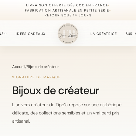
•
LIVRAISON OFFERTE DÈS 60€ EN FRANCE
•
FABRICATION ARTISANALE EN PETITE SÉRIE
RETOUR SOUS 14 JOURS
NS
IDÉES CADEAUX
LA CRÉATRICE
SUR-
S
Accueil
/
Bijoux de créateur
fournie du moment.
SIGNATURE DE MARQUE
Bijoux de créateur
, simples à offrir.
L’univers créateur de Tipoïa repose sur une esthétique
délicate, des collections sensibles et un vrai parti pris
artisanal.
, délicate et lumineuse.