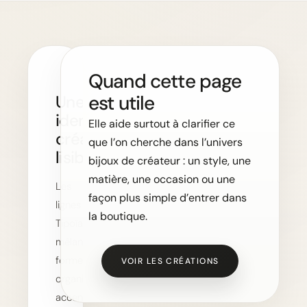
Quand cette page
est utile
Une
identité
Elle aide surtout à clarifier ce
créative
que l’on cherche dans l’univers
lisible
bijoux de créateur : un style, une
matière, une occasion ou une
Les
façon plus simple d’entrer dans
lignes
la boutique.
Tipoïa
mélangent
formes
VOIR LES CRÉATIONS
organiques,
accents